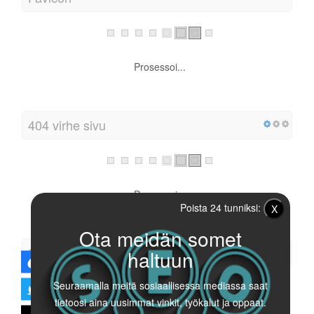
Favicon
Prosessoi...
404 virhe sivu
Poista 24 tunniksi:
X
Prosessoi...
Ota meidän somet
haltuun
Sivun koko
Seuraamalla meitä sosiaallisessa mediassa saat
tietoosi aina uusimmat vinkit, työkalut ja oppaat.