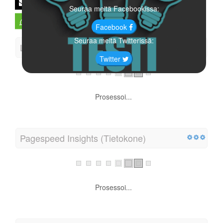
Seuraa meitä Facebookissa:
Prosessoi...
Facebook
Seuraa meitä Twitterissä:
Twitter
Latautumisnopeus
Prosessoi...
Pagespeed Insights (Tietokone)
Prosessoi...