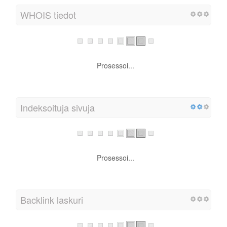
WHOIS tiedot
WHOIS tiedot sisältävät sivuston ylläpitäjän,
laskutuksen ja teknologian yhteystiedot.
Ei saatavilla sinun domainillasi
Indeksoituja sivuja
Prosessoi...
Backlink laskuri