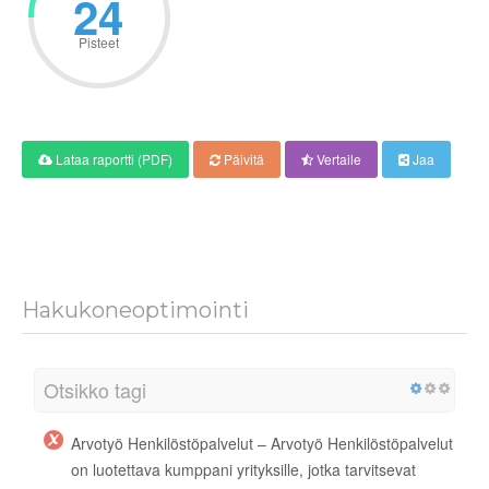
30
Pisteet
Lataa raportti (PDF)
Päivitä
Vertaile
Jaa
Hakukoneoptimointi
Otsikko tagi
Arvotyö Henkilöstöpalvelut – Arvotyö Henkilöstöpalvelut
on luotettava kumppani yrityksille, jotka tarvitsevat