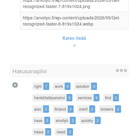
recognized-faster-7-819x1024.png
https://arvotyo.fi/wp-content/uploads/2026/05/Get-
recognized-faster-8-819x1024.webp
Katso lisää
Hakusanapilvi
right
7
work
3
solution
3
henkilöstöpalvelut
3
services
3
find
3
also
2
finland
2
merit
2
brokers
2
have
2
arvotyö
2
quickly
2
helps
2
need
2