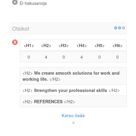
Ei hakusanoja
Otsikot
<H1>
<H2>
<H3>
<H4>
<H5>
<H6>
0
4
0
4
0
0
<H2>
We create smooth solutions for work and
working life.
</H2>
<H2>
Strengthen your professional skills
</H2>
<H2>
REFERENCES
</H2>
Katso lisää