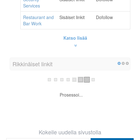
Security
Sisäiset linkit
Dofollow
Services
Restaurant and
Sisäiset linkit
Dofollow
Bar Work
Katso lisää
Rikkinäiset linkit
Rikkinäisiä linkkejä ei löytynyt sivustoltasi.
Kokeile uudella sivustolla