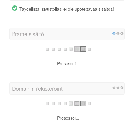
Täydellistä, sivustollasi ei ole upotettavaa sisältöä!
Iframe sisältö
Täydellistä, sivustollasi ei ole Iframe sisältöä!
Domainin rekisteröinti
Kuinka monta vuotta ja kuukautta
Domainin ikä: Not Available
Luotu: Not Available
Päivitetty: Not Available
Vanhentuu: Not Available