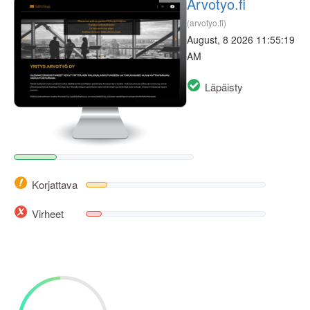
Arvotyo.fi
(arvotyo.fi)
August, 8 2026 11:55:19
AM
Läpäisty
Korjattava
Virheet