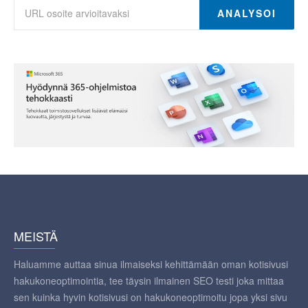
ANALYSOI
MEISTÄ
Haluamme auttaa sinua ilmaiseksi kehittämään oman kotisivusi
hakukoneoptimointia, tee täysin ilmainen SEO testi joka mittaa
sen kuinka hyvin kotisivusi on hakukoneoptimoitu jopa yksi sivu
kerrallaan! Voit myös kokeilla meidän hakukoneoptimointi