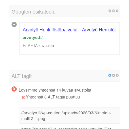
Googlen esikatselu
Arvotyö Henkilöstöpalvelut – Arvotyö Henkilöstöpalv
arvotyo.fi
/
Ei META kuvausta
ALT tagit
Löysimme yhteensä 14 kuvaa sivustolta
Yhteensä 6 ALT tagia puuttuu
//arvotyo.fi/wp-content/uploads/2026/03/Nimeton-
malli-2-1.png
https://arvotyo.fi/wp-content/uploads/2026/05/Get-