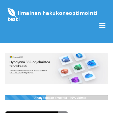
Ilmainen hakukoneoptimointi
testi
Analysoidaan sivustoa -
48%
Valmis