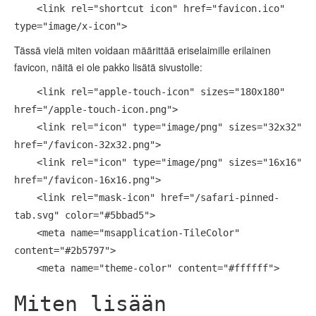
<link rel="shortcut icon" href="favicon.ico"
type="image/x-icon">
Tässä vielä miten voidaan määrittää eriselaimille erilainen
favicon, näitä ei ole pakko lisätä sivustolle:
<link rel="apple-touch-icon" sizes="180x180"
href="/apple-touch-icon.png">
<link rel="icon" type="image/png" sizes="32x32"
href="/favicon-32x32.png">
<link rel="icon" type="image/png" sizes="16x16"
href="/favicon-16x16.png">
<link rel="mask-icon" href="/safari-pinned-
tab.svg" color="#5bbad5">
<meta name="msapplication-TileColor"
content="#2b5797">
<meta name="theme-color" content="#ffffff">
Miten lisään