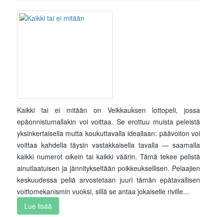
Kaikki tai ei mitään on Veikkauksen lottopeli, jossa
epäonnistumallakin voi voittaa. Se erottuu muista peleistä
yksinkertaisella mutta koukuttavalla ideallaan: päävoiton voi
voittaa kahdella täysin vastakkaisella tavalla — saamalla
kaikki numerot oikein tai kaikki väärin. Tämä tekee pelistä
ainutlaatuisen ja jännitykseltään poikkeuksellisen. Pelaajien
keskuudessa peliä arvostetaan juuri tämän epätavallisen
voittomekanismin vuoksi, sillä se antaa jokaiselle riville...
Lue lisää