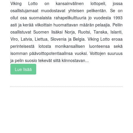
Viking Lotto on kansainvälinen lottopeli, jossa
osallistujamaat muodostavat yhteisen pelikentän. Se on
ollut osa suomalaista rahapelikulttuuria jo vuodesta 1993
asti ja kerää viikoittain huomattavan määrän pelaajia. Peliin
osallistuvat Suomen lisäksi Norja, Ruotsi, Tanska, Islanti,
Viro, Latvia, Liettua, Slovenia ja Belgia. Viking Lotto eroaa
perinteisestä lotosta monikansallisen luonteensa sekä
isomman päävoittopotentiaalinsa vuoksi. Voittojen suuruus
ja pelin suosio tekevät siitä kiinnostavan...
Lue lisää