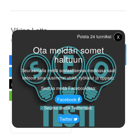
Viking Lotto
Poista 24 tunniksi:
X
in
Lotto
Kirjoittanut
AXNData
Ota meidän somet
May
28
haltuun
Seuraamalla meitä sosiaallisessa mediassa saat
tietoosi aina uusimmat vinkit, työkalut ja oppaat.
Seuraa meitä Facebookissa:
Facebook
Seuraa meitä Twitterissä:
Twitter