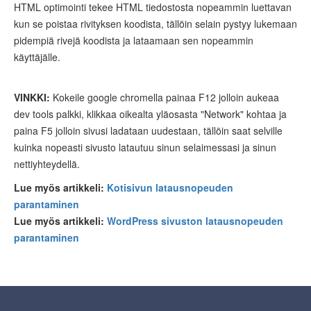
HTML optimointi tekee HTML tiedostosta nopeammin luettavan
kun se poistaa rivityksen koodista, tällöin selain pystyy lukemaan
pidempiä rivejä koodista ja lataamaan sen nopeammin
käyttäjälle.
VINKKI:
Kokeile google chromella painaa F12 jolloin aukeaa
dev tools palkki, klikkaa oikealta yläosasta "Network" kohtaa ja
paina F5 jolloin sivusi ladataan uudestaan, tällöin saat selville
kuinka nopeasti sivusto latautuu sinun selaimessasi ja sinun
nettiyhteydellä.
Lue myös artikkeli:
Kotisivun latausnopeuden
parantaminen
Lue myös artikkeli:
WordPress sivuston latausnopeuden
parantaminen