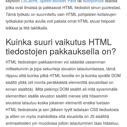
käytöön
LSCache
,
Speed Booster Pack
tai
Autoptimize
lisäosa
jotka ovat ilmaisia ja pakkaavat HTML tiedostot sinun puolestasi.
Tämä työkalu on suunniteltu vain HTML pohjaisten kotisivujen
työkaluksi jonka avulla voit pakata omat HTML sivusi helposti
leikkaa ja liitä taktiikalla.
Kuinka suuri vaikutus HTML
tiedostojen pakkauksella on?
HTML tiedostojen pakkaaminen voi säästää useamman
millisekunnin ja jopa sekunteja sivuston latautumisessa, tämä
riippuu siitä kuinka pitkä HTML koodisi on ja kuinka syvälle DOM
sisältö yltää (eli monta peräkkäistä elementtiä sivustollasi on
ennen sisältöä). Mitä pidempi DOM sisältö eli mitä syvemmälle
elementtien sisälle sivuston sisältö menee sitä hitaammin
sivustosi latautuu koska jokainen elementti ensiksi luetaan
HTML tiedostosta ja sen jälkeen tyylit ladataan CSS tiedostosta
ja sitten on myös mahdollista että sivustolla on JS sisältöä
animaatioiden ym muodossa jolloin latautuminen taas hidastuu.